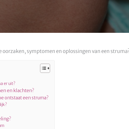
 de oorzaken, symptomen en oplossingen van een struma
a er uit?
men en klachten?
oe ontstaat een struma?
ijk?
ling?
ium