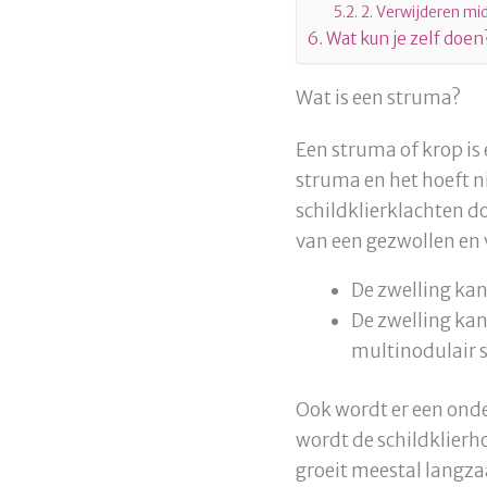
2. Verwijderen mi
Wat kun je zelf doen
Wat is een struma?
Een struma of krop is
struma en het hoeft ni
schildklierklachten d
van een gezwollen en v
De zwelling kan 
De zwelling kan
multinodulair 
Ook wordt er een onde
wordt de schildklierho
groeit meestal langz