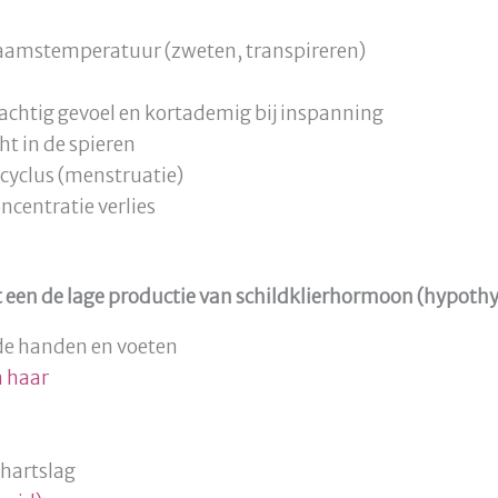
aamstemperatuur (zweten, transpireren)
s
chtig gevoel en kortademig bij inspanning
ht in de spieren
cyclus (menstruatie)
centratie verlies
ot een de lage productie van schildklierhormoon (hypothy
de handen en voeten
n haar
hartslag