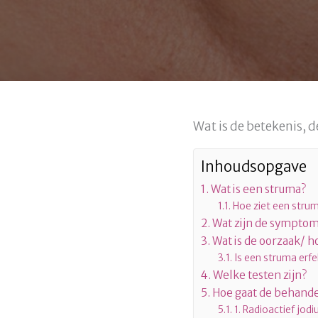
Wat is de betekenis,
Inhoudsopgave
Wat is een struma?
Hoe ziet een strum
Wat zijn de sympto
Wat is de oorzaak/ h
Is een struma erfel
Welke testen zijn?
Hoe gaat de behande
1. Radioactief jod