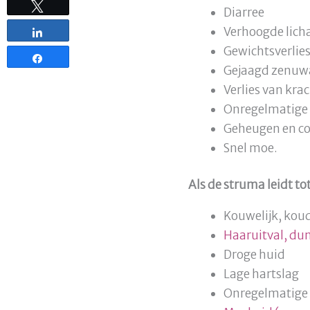
Tweet
Diarree
Verhoogde lich
Share
Gewichtsverlie
Share
Gejaagd zenuwa
Verlies van krac
Onregelmatige 
Geheugen en con
Snel moe.
Als de struma leidt t
Kouwelijk, kou
Haaruitval, du
Droge huid
Lage hartslag
Onregelmatige 