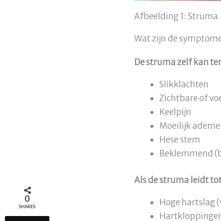
Afbeelding 1: Struma
Wat zijn de symptome
De struma zelf kan ter
Slikklachten
Zichtbare of vo
Keelpijn
Moeilijk adem
Hese stem
Beklemmend (be
Als de struma leidt t
0
Hoge hartslag 
SHARES
Hartkloppinge