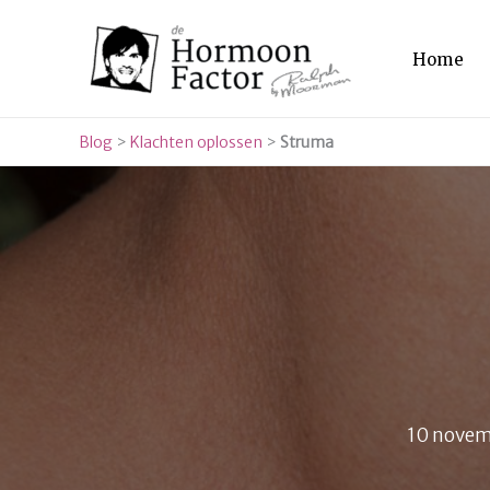
Ga
naar
Home
de
inhoud
Blog
>
Klachten oplossen
>
Struma
10 novem