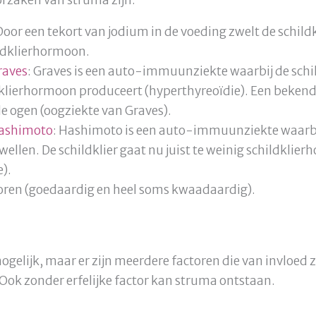
oor een tekort van jodium in de voeding zwelt de schildk
ildklierhormoon.
raves
: Graves is een auto-immuunziekte waarbij de schil
dklierhormoon produceert (hyperthyreoïdie). Een bekend b
e ogen (oogziekte van Graves).
Hashimoto
: Hashimoto is een auto-immuunziekte waarbij
ellen. De schildklier gaat nu juist te weinig schildkli
).
oren (goedaardig en heel soms kwaadaardig).
mogelijk, maar er zijn meerdere factoren die van invloed z
ok zonder erfelijke factor kan struma ontstaan.