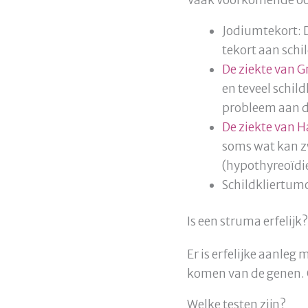
Jodiumtekort: D
tekort aan sch
De ziekte van G
en teveel schil
probleem aan d
De ziekte van 
soms wat kan zw
(hypothyreoïdie
Schildkliertum
Is een struma erfelijk?
Er is erfelijke aanleg 
komen van de genen. O
Welke testen zijn?