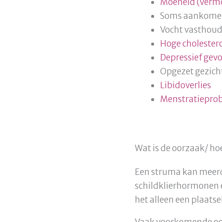
Moeheid (verm
Soms aankomen
Vocht vasthoude
Hoge cholester
Depressief gevo
Opgezet gezich
Libidoverlies
Menstratiepro
Wat is de oorzaak/ ho
Een struma kan meerd
schildklierhormonen e
het alleen een plaatsel
Vaak voorkomende oor