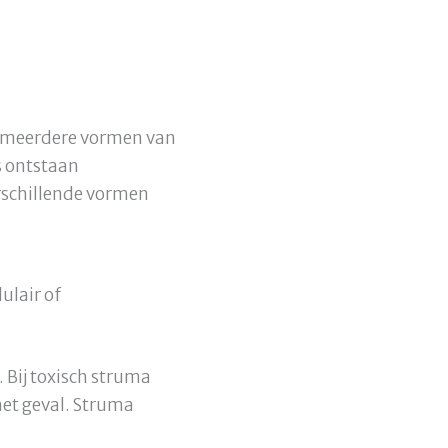
n meerdere vormen van
ms ontstaan
erschillende vormen
ulair of
 Bij toxisch struma
het geval. Struma