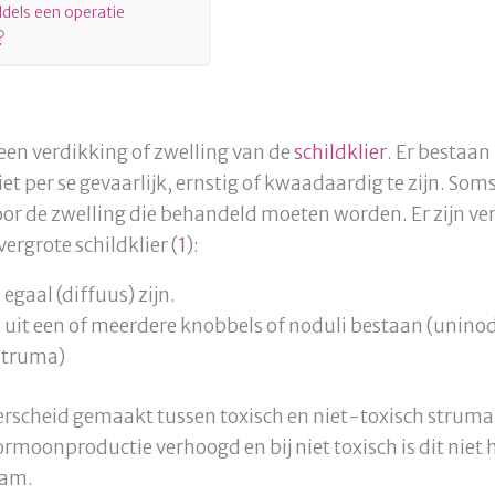
ddels een operatie
?
 een verdikking of zwelling van de
schildklier
. Er bestaa
et per se gevaarlijk, ernstig of kwaadaardig te zijn. So
oor de zwelling die behandeld moeten worden. Er zijn v
ergrote schildklier (
1
):
egaal (diffuus) zijn.
 uit een of meerdere knobbels of noduli bestaan (uninod
struma)
rscheid gemaakt tussen toxisch en niet-toxisch struma.
rmoonproductie verhoogd en bij niet toxisch is dit niet 
aam.