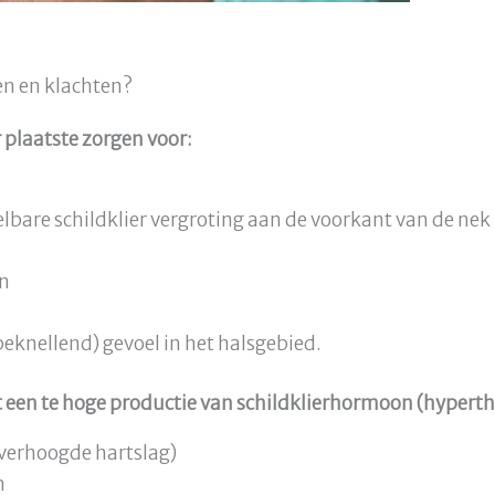
n en klachten?
 plaatste zorgen voor:
elbare schildklier vergroting aan de voorkant van de nek
en
knellend) gevoel in het halsgebied.
ot een te hoge productie van schildklierhormoon (hyperth
(verhoogde hartslag)
n