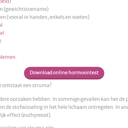
oeid)
 (gewichtstoename)
n (vooral in handen, enkels en voeten)
ol
el
t
blemen.
Download online hormoontest
e ontstaat een struma?
ere oorzaken hebben. In sommige gevallen kan het de 
n de stofwisseling in het hele lichaam ontregelen. In an
ijk effect (euthyreoot).
zaken van struma zijn: