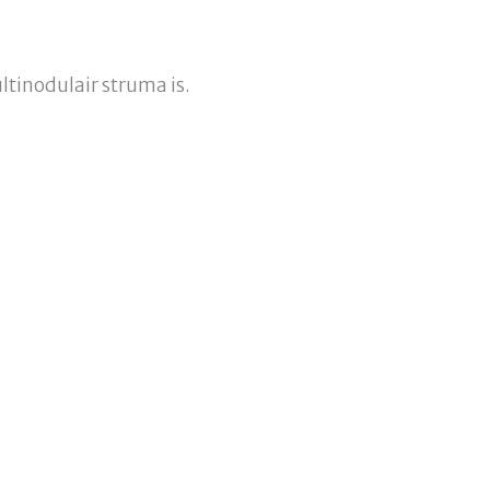
ultinodulair struma is.