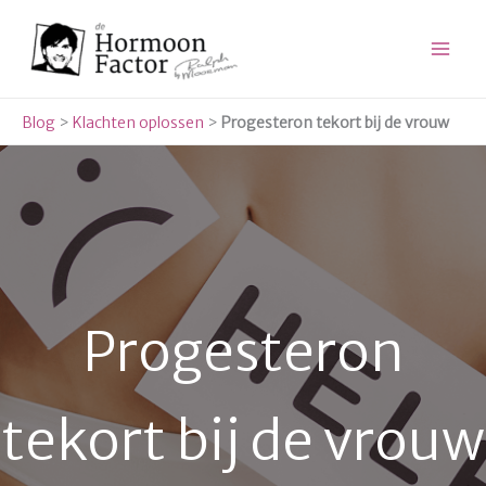
Ga
naar
de
inhoud
Blog
>
Klachten oplossen
>
Progesteron tekort bij de vrouw
Progesteron
tekort bij de vrouw