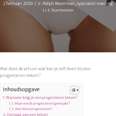
2 februari 2020
/
Ir. Ralph Moorman, specialist voeding
i.r.t. hormonen
Wat doet de arts en wat kan je zelf doen bij een
progesteron tekort?
Inhoudsopgave
Wanneer krijg je een progesteron tekort?
Waar wordt progesteron gemaakt?
Wat doet progesteron?
Oorzaak van een tekort