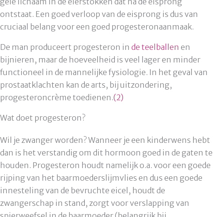
gele lichaam in de eierstokken dat na de eisprong
ontstaat. Een goed verloop van de eisprong is dus van
cruciaal belang voor een goed progesteronaanmaak.
De man produceert progesteron in
de teelballen
en
bijnieren, maar de hoeveelheid is veel lager en minder
functioneel in de mannelijke fysiologie. In het geval van
prostaatklachten kan de arts, bij uitzondering,
progesteroncrème toedienen.
(2)
Wat doet progesteron?
Wil je zwanger worden? Wanneer je een kinderwens hebt
dan is het verstandig om dit hormoon goed in de gaten te
houden. Progesteron houdt namelijk o.a. voor een goede
rijping van het baarmoederslijmvlies en dus een goede
innesteling van de bevruchte eicel, houdt de
zwangerschap in stand, zorgt voor verslapping van
spierweefsel in de baarmoeder (belangrijk bij