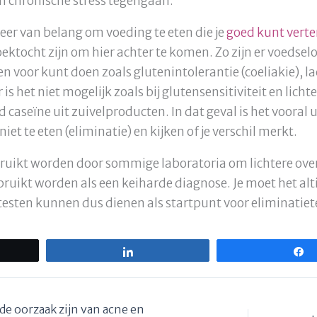
n chronische stress tegengaan.
eer van belang om voeding te eten die je
goed kunt verte
oektocht zijn om hier achter te komen. Zo zijn er voedse
n voor kunt doen zoals glutenintolerantie (coeliakie), l
 is het niet mogelijk zoals bij glutensensitiviteit en lic
d caseïne uit zuivelproducten. In dat geval is het vooral
et te eten (eliminatie) en kijken of je verschil merkt.
bruikt worden door sommige laboratoria om lichtere ove
uikt worden als een keiharde diagnose. Je moet het altij
sten kunnen dus dienen als startpunt voor eliminatiet
Share
e oorzaak zijn van acne en