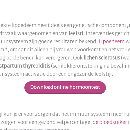
iekte lipoedeem heeft deels een genetische component, 
vaak waargenomen en van leefstijlinterventies gericht 
unsysteem zijn goede resultaten bekend.
Lipoedeem
w
d, omdat dit alleen bij vrouwen voorkomt en het vrou
lag op de benen kan verergeren. Ook
lichen sclerosus
(waa
stpartum thyreoïditis
(schildklierontsteking na bevalli
systeem activatie door een ongezonde leefstijl.
Download online hormoontest
ijl kun je er voor zorgen dat het immuunsysteem meer rus
n zorgen voor een gezond vetpercentage,
de bloedsuiker
n