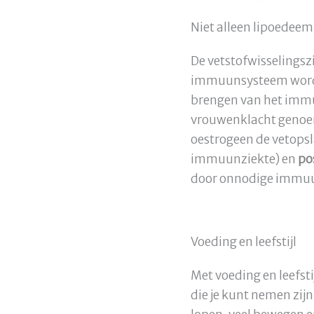
Niet alleen lipoedeem
De vetstofwisselingsz
immuunsysteem wordt 
brengen van het immu
vrouwenklacht genoem
oestrogeen de vetops
immuunziekte) en
po
door onnodige immuun
Voeding en leefstijl
Met voeding en leefst
die je kunt nemen zij