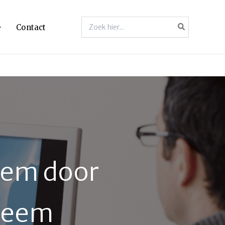
Zoeken
Contact
naar:
eem door
teem