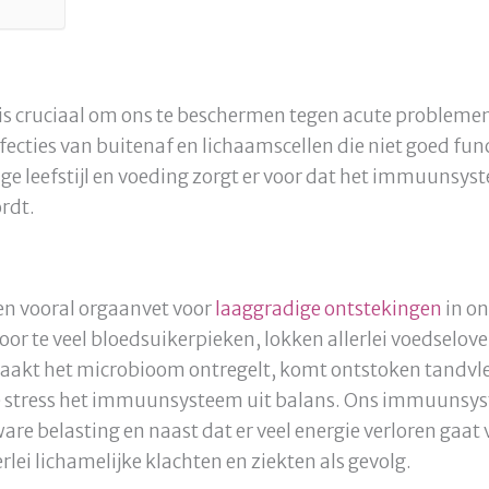
is cruciaal om ons te beschermen tegen acute probleme
nfecties van buitenaf en lichaamscellen die niet goed fu
ge leefstijl en voeding zorgt er voor dat het immuunsys
rdt.
en vooral orgaanvet voor
laaggradige ontstekingen
in ons
oor te veel bloedsuikerpieken, lokken allerlei voedselo
aakt het microbioom ontregelt, komt ontstoken tandvle
 stress het immuunsysteem uit balans. Ons immuunsyst
e belasting en naast dat er veel energie verloren gaat v
rlei lichamelijke klachten en ziekten als gevolg.