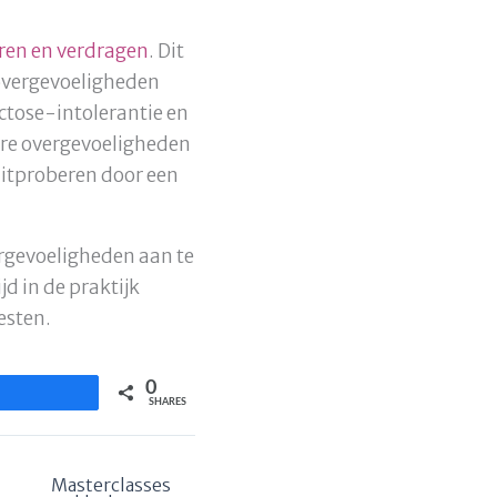
ren en verdragen
. Dit
lovergevoeligheden
actose-intolerantie en
htere overgevoeligheden
 uitproberen door een
rgevoeligheden aan te
d in de praktijk
esten.
0
Share
SHARES
Masterclasses