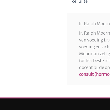
cellulite
Ir. Ralph Moorm
Ir. Ralph Moorm
van voeding i.r
voeding en zich
Moorman zelf ge
tot het beste r
docent bij de o
consult (hormo