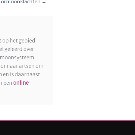
hormoonklachten →
t op het gebied
el geleerd over
hormoonsysteem.
oor naar artsen om
p en is daarnaast
er een
online