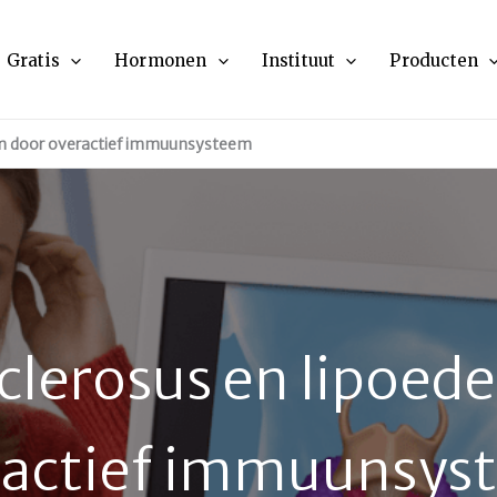
Gratis
Hormonen
Instituut
Producten
em door overactief immuunsysteem
sclerosus en lipoed
ractief immuunsys