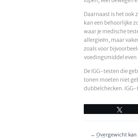
lopen, veel bewegen e
Daarnaast is het ook z
kan een behoorlijke z
waar je medische teste
allergieën, maar vaker
zoals voor bijvoorbeel
voedingsmiddel even ni
De IGG-testen die ge
tonen moeten niet gebr
dubbelchecken. IGG-te
Tweet
← Overgewicht kan d