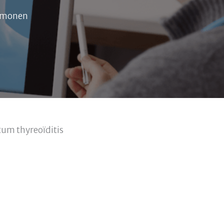
ormonen
tum thyreoïditis