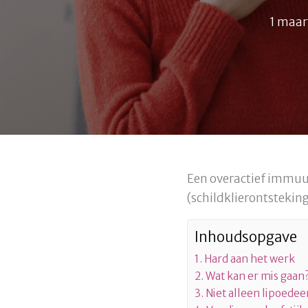
1 maar
Een overactief immuun
(schildklierontsteking
Inhoudsopgave
Hard aan het werk
Wat kan er mis gaan
Niet alleen lipoede