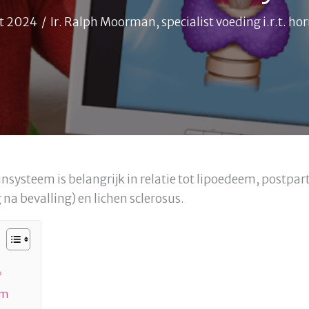
t 2024
/
Ir. Ralph Moorman, specialist voeding i.r.t. h
systeem is belangrijk in relatie tot lipoedeem, postpar
 na bevalling) en lichen sclerosus.
?
em