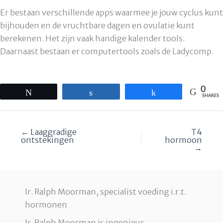
Er bestaan verschillende apps waarmee je jouw cyclus kunt
bijhouden en de vruchtbare dagen en ovulatie kunt
berekenen. Het zijn vaak handige kalender tools.
Daarnaast bestaan er computertools zoals de Ladycomp.
0
Tweet
Share
Share
SHARES
← Laaggradige
T4
ontstekingen
hormoon
→
Ir. Ralph Moorman, specialist voeding i.r.t.
hormonen
Ir. Ralph Moorman is ingenieur