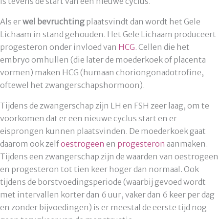
is tevens de start van een nieuwe cyclus.
Als er
wel bevruchting
plaatsvindt dan wordt het Gele
Lichaam in stand gehouden. Het Gele Lichaam produceert
progesteron onder invloed van
HCG
. Cellen die het
embryo omhullen (die later de moederkoek of placenta
vormen) maken HCG (humaan choriongonadotrofine,
oftewel het zwangerschapshormoon).
Tijdens de zwangerschap zijn LH en FSH zeer laag, om te
voorkomen dat er een nieuwe cyclus start en er
eisprongen kunnen plaatsvinden. De moederkoek gaat
daarom ook zelf
oestrogeen
en
progesteron
aanmaken.
Tijdens een zwangerschap zijn de waarden van oestrogeen
en progesteron tot tien keer hoger dan normaal. Ook
tijdens de borstvoedingsperiode (waarbij gevoed wordt
met intervallen korter dan 6 uur, vaker dan 6 keer per dag
en zonder bijvoedingen) is er meestal de eerste tijd nog