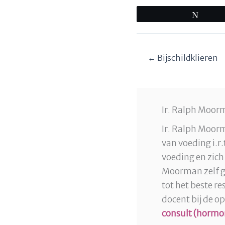
Tweet
← Bijschildklieren
Ir. Ralph Moorm
Ir. Ralph Moorm
van voeding i.r
voeding en zich
Moorman zelf ge
tot het beste r
docent bij de o
consult (hormo