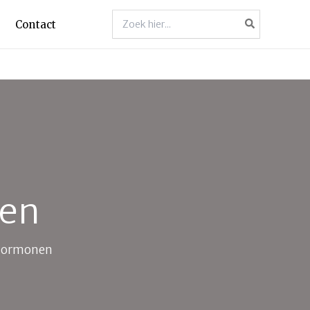
Zoeken
Contact
naar:
nen
. hormonen