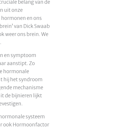
ruciale belang van de
n uit onze
n hormonen en ons
s brein’ van Dick Swaab
k weer ons brein. We
.
men en symptoom
aar aanstipt. Zo
 de hormonale
t hij het syndroom
liggende mechanisme
 de bijnieren lijkt
bevestigen.
t hormonale systeem
aar ook Hormoonfactor