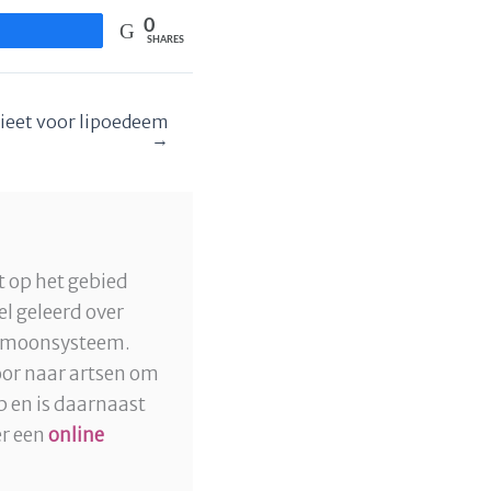
0
Share
SHARES
ieet voor lipoedeem
→
t op het gebied
el geleerd over
hormoonsysteem.
oor naar artsen om
p en is daarnaast
er een
online