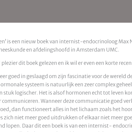
en’ is een nieuw boek van internist-endocrinoloog Max N
geneeskunde en afdelingshoofd in Amsterdam UMC.
 plezier dit boek gelezen en ik wil er even een korte recen
eer goed in geslaagd om zijn fascinatie voor de wereld 
 hormonale systeem is natuurlijk een zeer complex geheel
n stuk logischer. Het is alsof hormonen echt tot leven 
ar communiceren. Wanneer deze communicatie goed ver
oed, dan functioneert alles in het lichaam zoals het ho
zich niet meer goed uitdrukken of elkaar niet meer go
and lopen. Daar dit een boek is van een internist- endocr