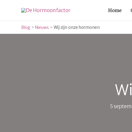
Ga
Home
naar
de
Blog
>
Nieuws
>
Wij zijn onze hormonen
inhoud
Wi
5 septem