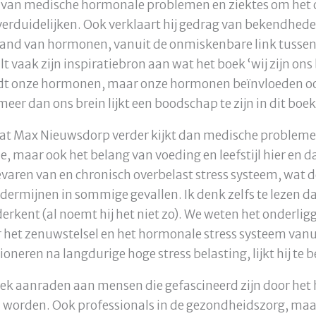
 van medische hormonale problemen en ziektes om het c
erduidelijken. Ook verklaart hij gedrag van bekendhede
hand van hormonen, vanuit de onmiskenbare link tusse
alt vaak zijn inspiratiebron aan wat het boek ‘wij zijn on
oedt onze hormonen, maar onze hormonen beïnvloeden oo
 meer dan ons brein lijkt een boodschap te zijn in dit boek
 dat Max Nieuwsdorp verder kijkt dan medische proble
, maar ook het belang van voeding en leefstijl hier en d
 gevaren van en chronisch overbelast stress systeem, wat
rmijnen in sommige gevallen. Ik denk zelfs te lezen da
nderkent (al noemt hij het niet zo). We weten het onder
 het zenuwstelsel en het hormonale stress systeem vanuit
ioneren na langdurige hoge stress belasting, lijkt hij te 
boek aanraden aan mensen die gefascineerd zijn door he
en worden. Ook professionals in de gezondheidszorg, m